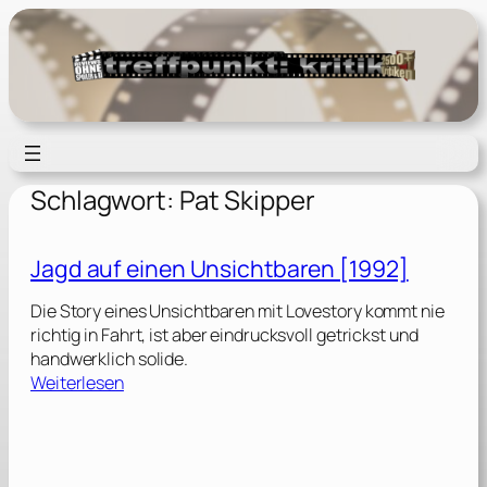
Zum
Inhalt
springen
Schlagwort:
Pat Skipper
Jagd auf einen Unsichtbaren [1992]
Die Story eines Unsichtbaren mit Lovestory kommt nie
richtig in Fahrt, ist aber eindrucksvoll getrickst und
handwerklich solide.
:
Weiterlesen
J
a
g
d