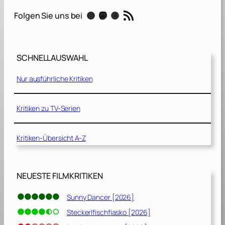
a
RSS-Feed
Instagram
Mastodon
Threads
Folgen Sie uns bei
u
f
e
i
SCHNELLAUSWAHL
n
e
Nur ausführliche Kritiken
n
U
n
Kritiken zu TV-Serien
s
i
Kritiken-Übersicht A-Z
c
h
t
b
NEUESTE FILMKRITIKEN
a
r
Sunny Dancer [2026]
e
Steckerlfischfiasko [2026]
n