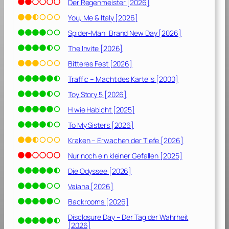
[
Der Regenmeister [2026]
1
You, Me & Italy [2026]
9
Spider-Man: Brand New Day [2026]
9
2
The Invite [2026]
]
Bitteres Fest [2026]
Traffic – Macht des Kartells [2000]
Toy Story 5 [2026]
H wie Habicht [2025]
To My Sisters [2026]
Kraken – Erwachen der Tiefe [2026]
Nur noch ein kleiner Gefallen [2025]
Die Odyssee [2026]
Vaiana [2026]
Backrooms [2026]
Disclosure Day – Der Tag der Wahrheit
[2026]