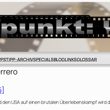
BLOG
GLOSSAR
PPS
TIPP-ARCHIV
SPECIALS
LINKS
rrero
5]
nd den USA auf einen brutalen Überlebenskampf wird 