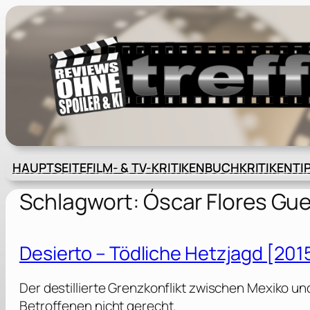
Zum
Inhalt
springen
HAUPTSEITE
FILM- & TV-KRITIKEN
BUCHKRITIKEN
TI
Schlagwort:
Óscar Flores Gue
Desierto – Tödliche Hetzjagd [201
Der destillierte Grenzkonflikt zwischen Mexiko u
Betroffenen nicht gerecht.