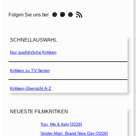
1
3
RSS-Feed
Instagram
Mastodon
Threads
Folgen Sie uns bei
.
K
r
SCHNELLAUSWAHL
i
e
Nur ausführliche Kritiken
g
e
r
Kritiken zu TV-Serien
[
1
Kritiken-Übersicht A-Z
9
9
9
]
NEUESTE FILMKRITIKEN
You, Me & Italy [2026]
Spider-Man: Brand New Day [2026]