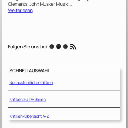
Clements, John Musker Musik:…
:
Weiterlesen
K
ü
s
s
d
RSS-Feed
Instagram
Mastodon
Threads
Folgen Sie uns bei
e
n
F
r
SCHNELLAUSWAHL
o
s
Nur ausführliche Kritiken
c
h
[
Kritiken zu TV-Serien
2
0
Kritiken-Übersicht A-Z
0
9