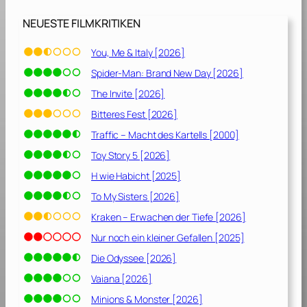
]
NEUESTE FILMKRITIKEN
You, Me & Italy [2026]
Spider-Man: Brand New Day [2026]
The Invite [2026]
Bitteres Fest [2026]
Traffic – Macht des Kartells [2000]
Toy Story 5 [2026]
H wie Habicht [2025]
To My Sisters [2026]
Kraken – Erwachen der Tiefe [2026]
Nur noch ein kleiner Gefallen [2025]
Die Odyssee [2026]
Vaiana [2026]
Minions & Monster [2026]