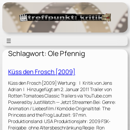
Zum
Inhalt
springen
Schlagwort:
Ole Pfennig
Küss den Frosch [2009]
Küss den Frosch [2009] Wertung: | Kritik von Jens
Adrian | Hinzugefügt am 2. Januar 2011 Trailer von
Rotten Tomatoes Classic Trailers via YouTube.com
Powered by JustWatch — Jetzt Streamen Bei: Genre:
Animation / Liebesfilm / Komödie Originaltitel: The
Princess and the Frog Laufzeit: 97 min.
Produktionsland: USA Produktionsjahr: 2009 FSK-
Freigabe: ohne Altersbeschränkung Regie: Ron