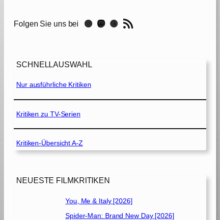
n
d
RSS-Feed
Instagram
Mastodon
Threads
Folgen Sie uns bei
e
d
b
y
SCHNELLAUSWAHL
t
h
Nur ausführliche Kritiken
e
L
i
Kritiken zu TV-Serien
g
h
Kritiken-Übersicht A-Z
t
[
2
0
NEUESTE FILMKRITIKEN
1
9
You, Me & Italy [2026]
]
Spider-Man: Brand New Day [2026]