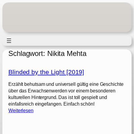
Zum
Inhalt
springen
Schlagwort:
Nikita Mehta
Blinded by the Light [2019]
Erzählt behutsam und universell gültig eine Geschichte
über das Erwachsenwerden vor einem besonderen
kulturellen Hintergrund. Das ist toll gespielt und
einfallsreich eingefangen. Einfach schön!
:
Weiterlesen
B
l
i