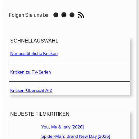
1
3
RSS-Feed
Instagram
Mastodon
Threads
Folgen Sie uns bei
.
K
r
SCHNELLAUSWAHL
i
e
Nur ausführliche Kritiken
g
e
r
Kritiken zu TV-Serien
[
1
Kritiken-Übersicht A-Z
9
9
9
]
NEUESTE FILMKRITIKEN
You, Me & Italy [2026]
Spider-Man: Brand New Day [2026]