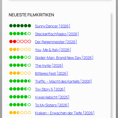
)
[
2
NEUESTE FILMKRITIKEN
0
0
Sunny Dancer [2026]
5
Steckerlfischfiasko [2026]
]
Der Regenmeister [2026]
You, Me & Italy [2026]
Spider-Man: Brand New Day [2026]
The Invite [2026]
Bitteres Fest [2026]
Traffic – Macht des Kartells [2000]
Toy Story 5 [2026]
H wie Habicht [2025]
To My Sisters [2026]
Kraken – Erwachen der Tiefe [2026]