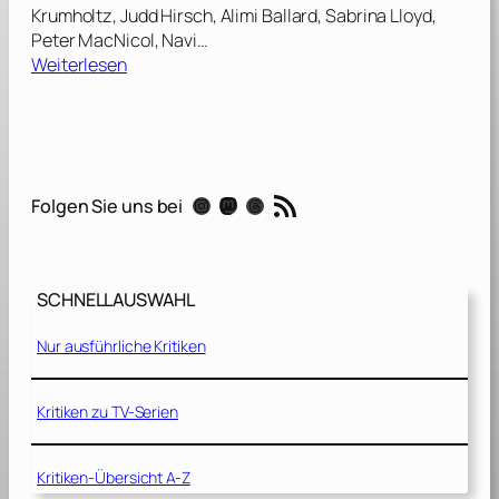
Krumholtz, Judd Hirsch, Alimi Ballard, Sabrina Lloyd,
Peter MacNicol, Navi…
:
Weiterlesen
N
u
m
b
3
RSS-Feed
Instagram
Mastodon
Threads
Folgen Sie uns bei
r
s
(
P
SCHNELLAUSWAHL
i
l
Nur ausführliche Kritiken
o
t
f
Kritiken zu TV-Serien
i
l
Kritiken-Übersicht A-Z
m