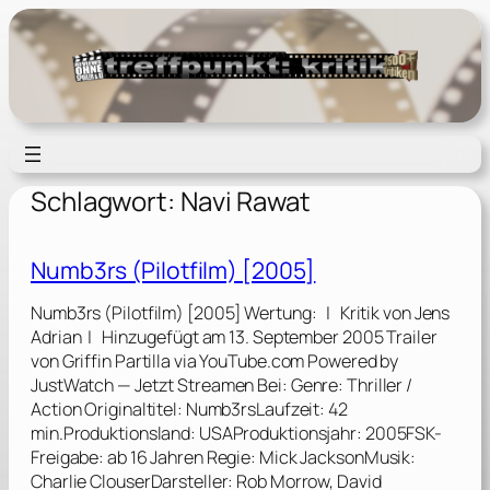
Zum
Inhalt
springen
Schlagwort:
Navi Rawat
Numb3rs (Pilotfilm) [2005]
Numb3rs (Pilotfilm) [2005] Wertung: | Kritik von Jens
Adrian | Hinzugefügt am 13. September 2005 Trailer
von Griffin Partilla via YouTube.com Powered by
JustWatch — Jetzt Streamen Bei: Genre: Thriller /
Action Originaltitel: Numb3rsLaufzeit: 42
min.Produktionsland: USAProduktionsjahr: 2005FSK-
Freigabe: ab 16 Jahren Regie: Mick JacksonMusik:
Charlie ClouserDarsteller: Rob Morrow, David