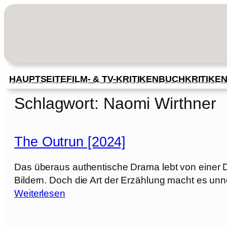
Zum
Inhalt
springen
HAUPTSEITE
FILM- & TV-KRITIKEN
BUCHKRITIKE
Schlagwort:
Naomi Wirthner
The Outrun [2024]
Das überaus authentische Drama lebt von einer Da
Bildern. Doch die Art der Erzählung macht es unn
:
Weiterlesen
T
h