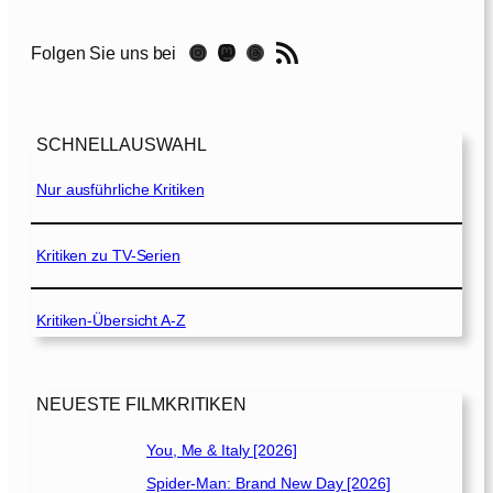
c
k
RSS-Feed
Instagram
Mastodon
Threads
Folgen Sie uns bei
A
d
a
m
SCHNELLAUSWAHL
[
2
Nur ausführliche Kritiken
0
2
2
Kritiken zu TV-Serien
]
Kritiken-Übersicht A-Z
NEUESTE FILMKRITIKEN
You, Me & Italy [2026]
Spider-Man: Brand New Day [2026]