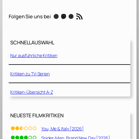
O
u
RSS-Feed
Instagram
Mastodon
Threads
Folgen Sie uns bei
t
p
o
s
SCHNELLAUSWAHL
t
Nur ausführliche Kritiken
–
Ü
b
Kritiken zu TV-Serien
e
r
Kritiken-Übersicht A-Z
l
e
b
e
NEUESTE FILMKRITIKEN
n
i
You, Me & Italy [2026]
s
Spider-Man: Brand New Day [2026]