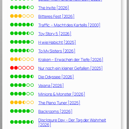
t
A
The Invite [2026]
l
Bitteres Fest [2026]
l
Traffic – Macht des Kartells [2000]
e
s
Toy Story 5 [2026]
[
H wie Habicht [2025]
2
To My Sisters [2026]
0
2
Kraken – Erwachen der Tiefe [2026]
0
Nur noch ein kleiner Gefallen [2025]
]
Die Odyssee [2026]
Vaiana [2026]
Minions & Monster [2026]
The Piano Tuner [2025]
Backrooms [2026]
Disclosure Day – Der Tag der Wahrheit
[2026]