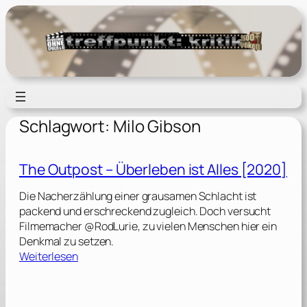
Zum
Inhalt
springen
Schlagwort:
Milo Gibson
The Outpost – Überleben ist Alles [2020]
Die Nacherzählung einer grausamen Schlacht ist
packend und erschreckend zugleich. Doch versucht
Filmemacher @RodLurie, zu vielen Menschen hier ein
Denkmal zu setzen.
:
Weiterlesen
T
h
e