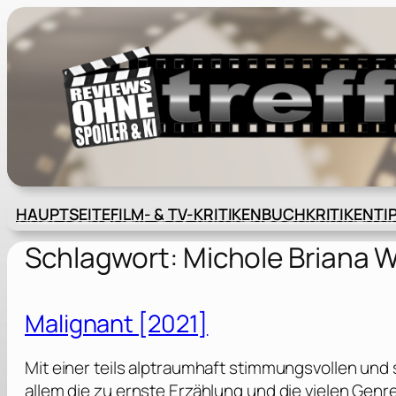
Zum
Inhalt
springen
HAUPTSEITE
FILM- & TV-KRITIKEN
BUCHKRITIKEN
TI
Schlagwort:
Michole Briana 
Malignant [2021]
Mit einer teils alptraumhaft stimmungsvollen un
allem die zu ernste Erzählung und die vielen Genr