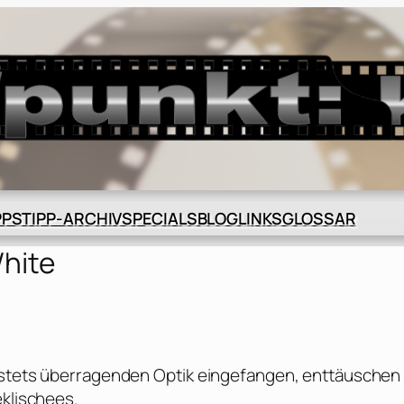
BLOG
GLOSSAR
PPS
TIPP-ARCHIV
SPECIALS
LINKS
White
d stets überragenden Optik eingefangen, enttäuschen
eklischees.