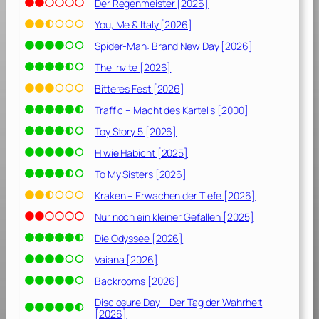
1
Der Regenmeister [2026]
9
You, Me & Italy [2026]
8
Spider-Man: Brand New Day [2026]
9
]
The Invite [2026]
Bitteres Fest [2026]
Traffic – Macht des Kartells [2000]
Toy Story 5 [2026]
H wie Habicht [2025]
To My Sisters [2026]
Kraken – Erwachen der Tiefe [2026]
Nur noch ein kleiner Gefallen [2025]
Die Odyssee [2026]
Vaiana [2026]
Backrooms [2026]
Disclosure Day – Der Tag der Wahrheit
[2026]