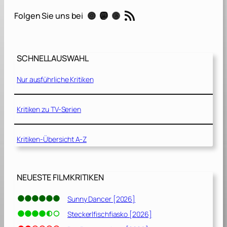
d
RSS-Feed
Instagram
Mastodon
Threads
Folgen Sie uns bei
h
o
f
d
SCHNELLAUSWAHL
e
r
Nur ausführliche Kritiken
K
u
s
Kritiken zu TV-Serien
c
h
Kritiken-Übersicht A-Z
e
l
t
i
NEUESTE FILMKRITIKEN
e
r
Sunny Dancer [2026]
e
Steckerlfischfiasko [2026]
[