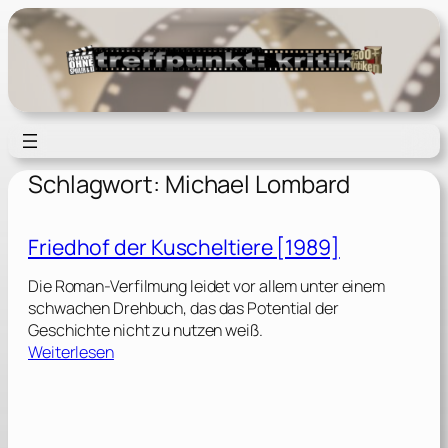
Zum
Inhalt
springen
Schlagwort:
Michael Lombard
Friedhof der Kuscheltiere [1989]
Die Roman-Verfilmung leidet vor allem unter einem
schwachen Drehbuch, das das Potential der
Geschichte nicht zu nutzen weiß.
:
Weiterlesen
F
r
i
e