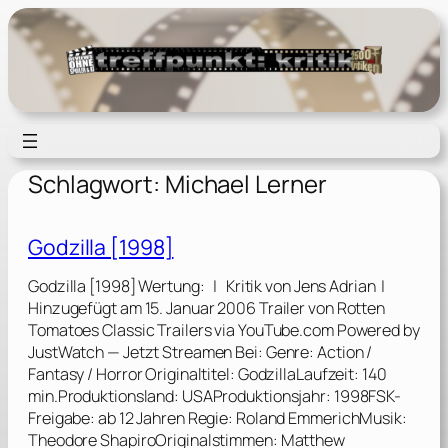
Zum
Inhalt
springen
Schlagwort:
Michael Lerner
Godzilla [1998]
Godzilla [1998] Wertung: | Kritik von Jens Adrian |
Hinzugefügt am 15. Januar 2006 Trailer von Rotten
Tomatoes Classic Trailers via YouTube.com Powered by
JustWatch — Jetzt Streamen Bei: Genre: Action /
Fantasy / Horror Originaltitel: GodzillaLaufzeit: 140
min.Produktionsland: USAProduktionsjahr: 1998FSK-
Freigabe: ab 12 Jahren Regie: Roland EmmerichMusik:
Theodore ShapiroOriginalstimmen: Matthew