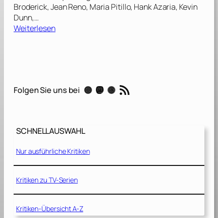
Broderick, Jean Reno, Maria Pitillo, Hank Azaria, Kevin
Dunn,…
:
Weiterlesen
G
o
d
z
i
RSS-Feed
Instagram
Mastodon
Threads
Folgen Sie uns bei
l
l
a
[
SCHNELLAUSWAHL
1
9
Nur ausführliche Kritiken
9
8
]
Kritiken zu TV-Serien
Kritiken-Übersicht A-Z