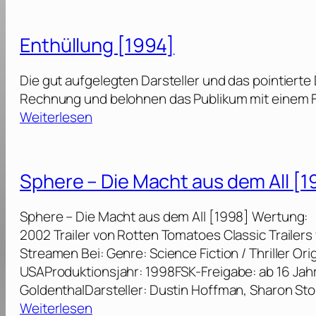
t
i
o
c
Enthüllung [1994]
n
h
:
a
Die gut aufgelegten Darsteller und das pointiert
„
e
Rechnung und belohnen das Publikum mit einem Film
A
l
:
Weiterlesen
n
C
E
d
r
n
r
i
t
o
Sphere – Die Macht aus dem All [1
c
h
m
h
ü
e
Sphere – Die Macht aus dem All [1998] Wertung: 
t
l
d
2002 Trailer von Rotten Tomatoes Classic Traile
o
l
a
Streamen Bei: Genre: Science Fiction / Thriller Ori
n
u
“
USAProduktionsjahr: 1998FSK-Freigabe: ab 16 Jahr
:
n
[
GoldenthalDarsteller: Dustin Hoffman, Sharon St
„
g
1
:
Weiterlesen
S