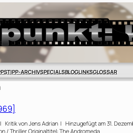
BLOG
GLOSSAR
PPS
TIPP-ARCHIV
SPECIALS
LINKS
n
969]
 Kritik von Jens Adrian | Hinzugefügt am 31. Dezem
n / Thriller Originaltitel: The Andromeda