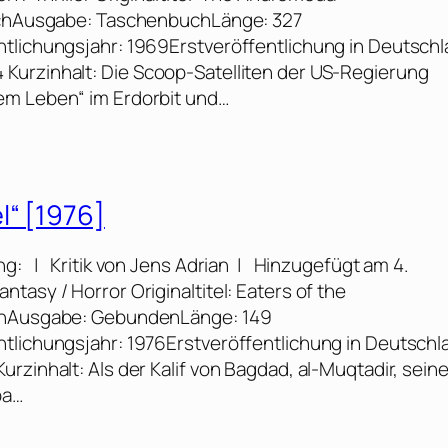
ischAusgabe: TaschenbuchLänge: 327
tlichungsjahr: 1969Erstveröffentlichung in Deutschl
Kurzinhalt: Die Scoop-Satelliten der US-Regierung
em Leben“ im Erdorbit und…
l“ [1976]
g: | Kritik von Jens Adrian | Hinzugefügt am 4.
tasy / Horror Originaltitel: Eaters of the
schAusgabe: GebundenLänge: 149
tlichungsjahr: 1976Erstveröffentlichung in Deutschl
rzinhalt: Als der Kalif von Bagdad, al-Muqtadir, sein
ba…