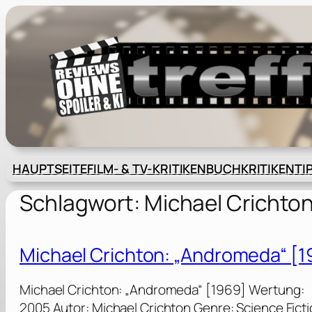
Zum
Inhalt
springen
HAUPTSEITE
FILM- & TV-KRITIKEN
BUCHKRITIKEN
TI
Schlagwort:
Michael Crichto
Michael Crichton: „Andromeda“ [1
Michael Crichton: „Andromeda“ [1969] Wertung: |
2005 Autor: Michael Crichton Genre: Science Fictio