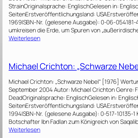
StrainOriginalsprache: EnglischGelesen in: Engl
SeitenErstveröffentlichungsland: USAErstveröffen
1969ISBN-Nr. (gelesene Ausgabe): 0-06-054181-4 
umkreisen die Erde, um Spuren von „außerirdisch
:
Weiterlesen
M
i
c
Michael Crichton: „Schwarze Nebe
h
a
Michael Crichton: „Schwarze Nebel“ [1976] Wertun
e
September 2004 Autor: Michael Crichton Genre: Fan
l
DeadOriginalsprache: EnglischGelesen in: Engli
C
SeitenErstveröffentlichungsland: USAErstveröffen
r
1994ISBN-Nr. (gelesene Ausgabe): 0-517-10135-1 Ku
i
Botschafter Ibn Fadlan zum Königreich von Saqali
c
:
Weiterlesen
h
M