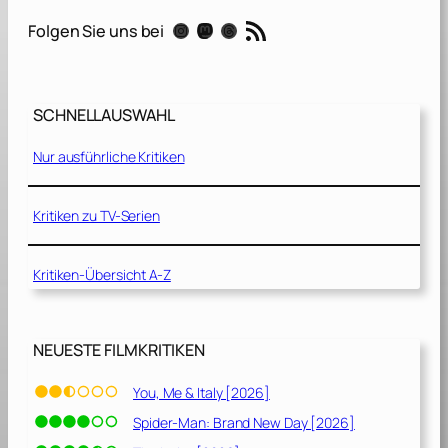
i
RSS-Feed
Instagram
Mastodon
Threads
Folgen Sie uns bei
l
l
B
e
SCHNELLAUSWAHL
l
i
Nur ausführliche Kritiken
e
v
e
Kritiken zu TV-Serien
[
2
Kritiken-Übersicht A-Z
0
2
0
]
NEUESTE FILMKRITIKEN
You, Me & Italy [2026]
Spider-Man: Brand New Day [2026]