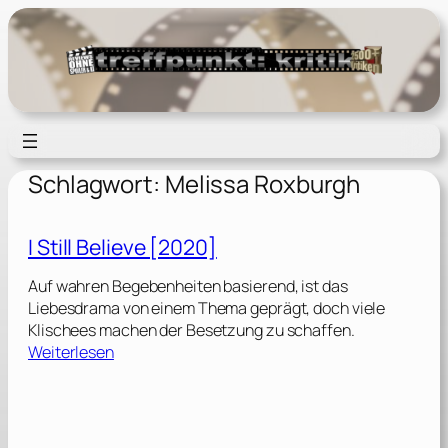
Zum
Inhalt
springen
Schlagwort:
Melissa Roxburgh
I Still Believe [2020]
Auf wahren Begebenheiten basierend, ist das
Liebesdrama von einem Thema geprägt, doch viele
Klischees machen der Besetzung zu schaffen.
:
Weiterlesen
I
S
t