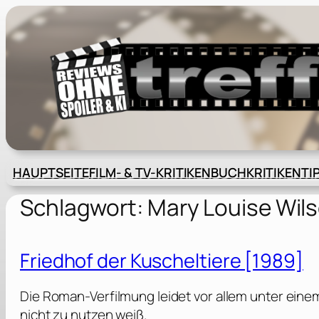
Zum
Inhalt
springen
HAUPTSEITE
FILM- & TV-KRITIKEN
BUCHKRITIKEN
TI
Schlagwort:
Mary Louise Wil
Friedhof der Kuscheltiere [1989]
Die Roman-Verfilmung leidet vor allem unter ein
nicht zu nutzen weiß.