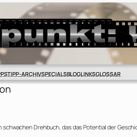
BLOG
GLOSSAR
PPS
TIPP-ARCHIV
SPECIALS
LINKS
son
em schwachen Drehbuch, das das Potential der Geschi