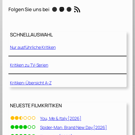
u
RSS-Feed
Instagram
Mastodon
Threads
Folgen Sie uns bei
n
d
d
i
SCHNELLAUSWAHL
e
T
Nur ausführliche Kritiken
r
a
u
Kritiken zu TV-Serien
m
z
Kritiken-Übersicht A-Z
a
u
b
e
NEUESTE FILMKRITIKEN
r
e
You, Me & Italy [2026]
r
Spider-Man: Brand New Day [2026]
[