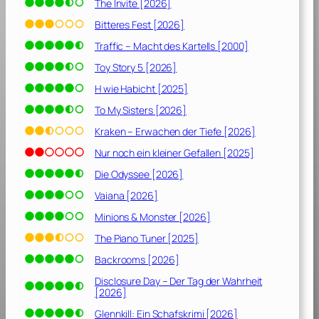
2
The Invite [2026]
0
Bitteres Fest [2026]
1
Traffic – Macht des Kartells [2000]
9
]
Toy Story 5 [2026]
H wie Habicht [2025]
To My Sisters [2026]
Kraken – Erwachen der Tiefe [2026]
Nur noch ein kleiner Gefallen [2025]
Die Odyssee [2026]
Vaiana [2026]
Minions & Monster [2026]
The Piano Tuner [2025]
Backrooms [2026]
Disclosure Day – Der Tag der Wahrheit
[2026]
Glennkill: Ein Schafskrimi [2026]