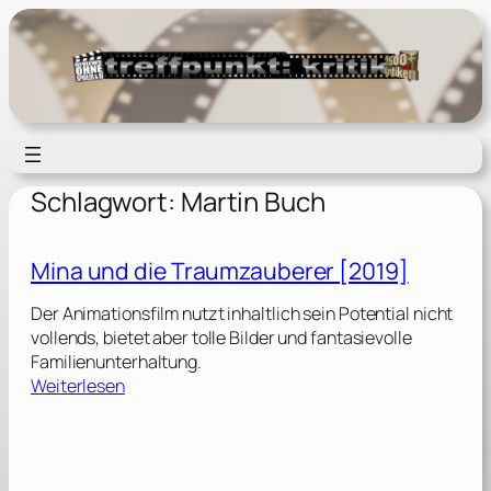
Zum
Inhalt
springen
Schlagwort:
Martin Buch
Mina und die Traumzauberer [2019]
Der Animationsfilm nutzt inhaltlich sein Potential nicht
vollends, bietet aber tolle Bilder und fantasievolle
Familienunterhaltung.
:
Weiterlesen
M
i
n
a