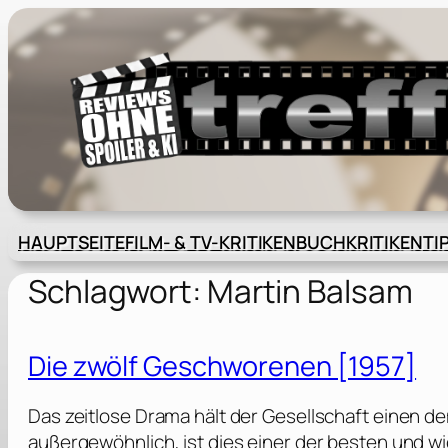
Zum
Inhalt
springen
HAUPTSEITE
FILM- & TV-KRITIKEN
BUCHKRITIKEN
TI
Schlagwort:
Martin Balsam
Die zwölf Geschworenen [1957]
Das zeitlose Drama hält der Gesellschaft einen de
außergewöhnlich, ist dies einer der besten und wi