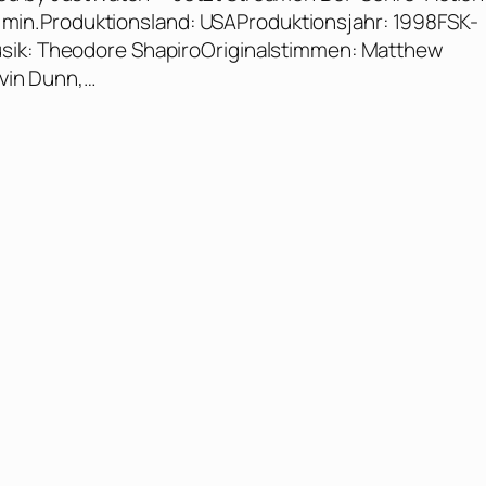
140 min.Produktionsland: USAProduktionsjahr: 1998FSK-
usik: Theodore ShapiroOriginalstimmen: Matthew
evin Dunn,…