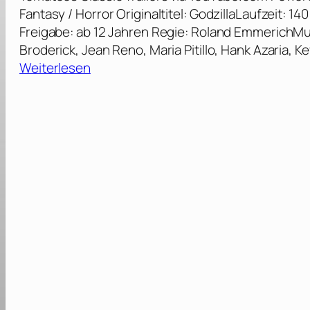
Fantasy / Horror Originaltitel: GodzillaLaufzeit: 
Freigabe: ab 12 Jahren Regie: Roland EmmerichM
Broderick, Jean Reno, Maria Pitillo, Hank Azaria, K
:
Weiterlesen
G
o
d
z
i
l
l
a
[
1
9
9
8