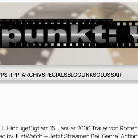
BLOG
GLOSSAR
PPS
TIPP-ARCHIV
SPECIALS
LINKS
n | Hinzugefügt am 15. Januar 2006 Trailer von Rotten
ed by JustWatch — Jetzt Streamen Bei: Genre: Action