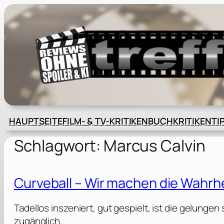
Zum
Inhalt
springen
HAUPTSEITE
FILM- & TV-KRITIKEN
BUCHKRITIKEN
TI
Schlagwort:
Marcus Calvin
Curveball – Wir machen die Wahrh
Tadellos inszeniert, gut gespielt, ist die gelunge
zugänglich.