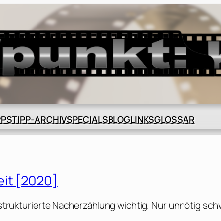
BLOG
GLOSSAR
PPS
TIPP-ARCHIV
SPECIALS
LINKS
eit [2020]
n strukturierte Nacherzählung wichtig. Nur unnötig sc