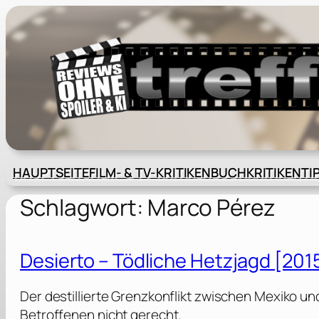
Zum
Inhalt
springen
HAUPTSEITE
FILM- & TV-KRITIKEN
BUCHKRITIKEN
TI
Schlagwort:
Marco Pérez
Desierto – Tödliche Hetzjagd [201
Der destillierte Grenzkonflikt zwischen Mexiko u
Betroffenen nicht gerecht.