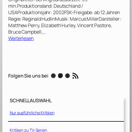
min.Produktionsland: Deutschland /
USAProduktionsjahr: 2002FSK-Freigabe: ab 12 Jahren
Regie: Reginald HudlinMusik: Marcus MillerDarsteller:
Matthew Perry, Elizabeth Hurley, Vincent Pastore,
Bruce Campbell,…
:
Weiterlesen
M
a
n
n
u
RSS-Feed
Instagram
Mastodon
Threads
Folgen Sie uns bei
m
s
t
ä
SCHNELLAUSWAHL
n
d
Nur ausführliche Kritiken
e
h
a
Kritiken zu TV-Serien