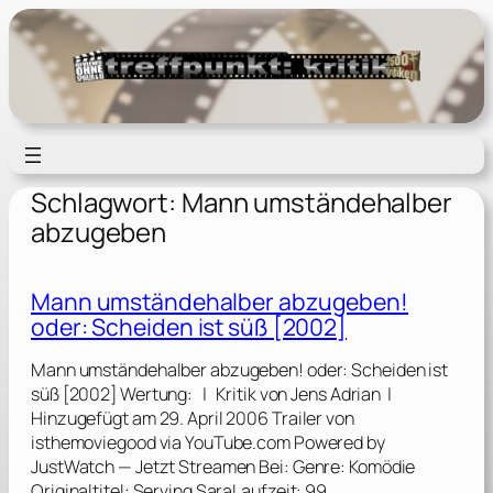
Zum
Inhalt
springen
Schlagwort:
Mann umständehalber
abzugeben
Mann umständehalber abzugeben!
oder: Scheiden ist süß [2002]
Mann umständehalber abzugeben! oder: Scheiden ist
süß [2002] Wertung: | Kritik von Jens Adrian |
Hinzugefügt am 29. April 2006 Trailer von
isthemoviegood via YouTube.com Powered by
JustWatch — Jetzt Streamen Bei: Genre: Komödie
Originaltitel: Serving SaraLaufzeit: 99