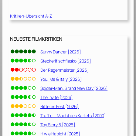
l
b
Kritiken-Übersicht A-Z
e
r
a
b
NEUESTE FILMKRITIKEN
z
u
Sunny Dancer [2026]
g
Steckerlfischfiasko [2026]
e
b
Der Regenmeister [2026]
e
You, Me & Italy [2026]
n
Spider-Man: Brand New Day [2026]
!
o
The Invite [2026]
d
Bitteres Fest [2026]
e
Traffic – Macht des Kartells [2000]
r
:
Toy Story 5 [2026]
S
H wie Habicht [2025]