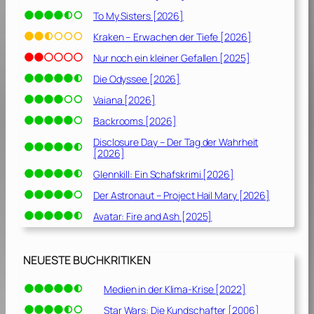
c
To My Sisters [2026]
h
e
Kraken – Erwachen der Tiefe [2026]
i
Nur noch ein kleiner Gefallen [2025]
d
e
Die Odyssee [2026]
n
Vaiana [2026]
i
Backrooms [2026]
s
t
Disclosure Day – Der Tag der Wahrheit
[2026]
s
ü
Glennkill: Ein Schafskrimi [2026]
ß
Der Astronaut – Project Hail Mary [2026]
[
Avatar: Fire and Ash [2025]
2
0
0
NEUESTE BUCHKRITIKEN
2
]
Medien in der Klima-Krise [2022]
Star Wars: Die Kundschafter [2006]