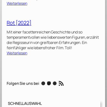
:
Weiterlesen
F
r
e
Rot [2022]
a
k
Mit einer facettenreichen Geschichte und so
i
temperamentvollen wie liebenswerten Figuren, erzählt
e
die Regisseurin von greifbaren Erfahrungen. Ein
r
feinfühliger wie lebensfroher Film. Toll!
F
:
Weiterlesen
r
R
i
o
d
t
a
[
y
2
RSS-Feed
[
Instagram
Mastodon
Threads
Folgen Sie uns bei
0
2
2
0
2
2
]
5
SCHNELLAUSWAHL