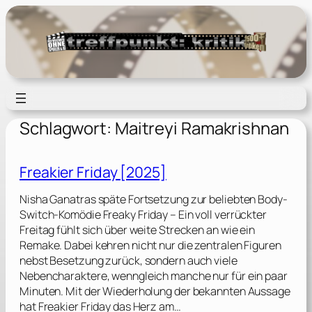
Zum
Inhalt
springen
Schlagwort:
Maitreyi Ramakrishnan
Freakier Friday [2025]
Nisha Ganatras späte Fortsetzung zur beliebten Body-
Switch-Komödie Freaky Friday – Ein voll verrückter
Freitag fühlt sich über weite Strecken an wie ein
Remake. Dabei kehren nicht nur die zentralen Figuren
nebst Besetzung zurück, sondern auch viele
Nebencharaktere, wenngleich manche nur für ein paar
Minuten. Mit der Wiederholung der bekannten Aussage
hat Freakier Friday das Herz am…