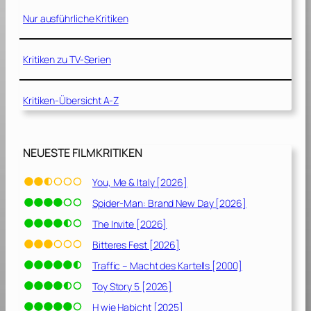
]
Nur ausführliche Kritiken
Kritiken zu TV-Serien
Kritiken-Übersicht A-Z
NEUESTE FILMKRITIKEN
You, Me & Italy [2026]
Spider-Man: Brand New Day [2026]
The Invite [2026]
Bitteres Fest [2026]
Traffic – Macht des Kartells [2000]
Toy Story 5 [2026]
H wie Habicht [2025]