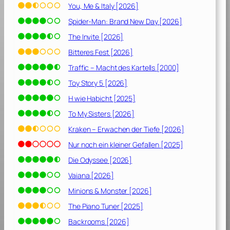
e
You, Me & Italy [2026]
r
Spider-Man: Brand New Day [2026]
g
e
The Invite [2026]
b
Bitteres Fest [2026]
u
Traffic – Macht des Kartells [2000]
r
t
Toy Story 5 [2026]
[
H wie Habicht [2025]
2
To My Sisters [2026]
0
2
Kraken – Erwachen der Tiefe [2026]
5
Nur noch ein kleiner Gefallen [2025]
]
Die Odyssee [2026]
Vaiana [2026]
Minions & Monster [2026]
The Piano Tuner [2025]
Backrooms [2026]