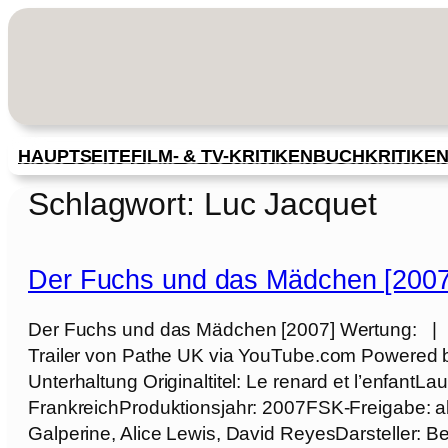
Zum
Inhalt
springen
HAUPTSEITE
FILM- & TV-KRITIKEN
BUCHKRITIKE
Schlagwort:
Luc Jacquet
Der Fuchs und das Mädchen [2007
Der Fuchs und das Mädchen [2007] Wertung: | Kr
Trailer von Pathe UK via YouTube.com Powered 
Unterhaltung Originaltitel: Le renard et l’enfantLa
FrankreichProduktionsjahr: 2007FSK-Freigabe: a
Galperine, Alice Lewis, David ReyesDarsteller: B