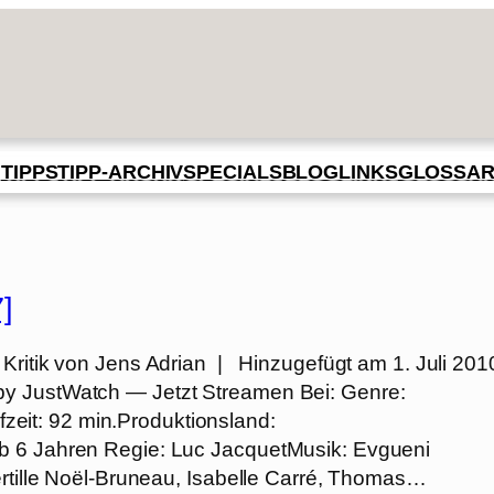
BLOG
GLOSSA
N
TIPPS
TIPP-ARCHIV
SPECIALS
LINKS
]
itik von Jens Adrian | Hinzugefügt am 1. Juli 201
by JustWatch — Jetzt Streamen Bei: Genre:
ufzeit: 92 min.Produktionsland:
b 6 Jahren Regie: Luc JacquetMusik: Evgueni
ertille Noël-Bruneau, Isabelle Carré, Thomas…