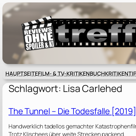
Zum
Inhalt
springen
HAUPTSEITE
FILM- & TV-KRITIKEN
BUCHKRITIKEN
TI
Schlagwort:
Lisa Carlehed
The Tunnel – Die Todesfalle [2019
Handwerklich tadellos gemachter Katastrophenfilm
Trotz Klischees über weite Strecken packend.