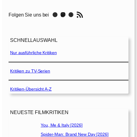
f
a
RSS-Feed
Instagram
Mastodon
Threads
Folgen Sie uns bei
s
t
[
2
SCHNELLAUSWAHL
0
2
Nur ausführliche Kritiken
1
]
Kritiken zu TV-Serien
Kritiken-Übersicht A-Z
NEUESTE FILMKRITIKEN
You, Me & Italy [2026]
Spider-Man: Brand New Day [2026]