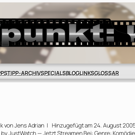
BLOG
GLOSSAR
PPS
TIPP-ARCHIV
SPECIALS
LINKS
ik von Jens Adrian | Hinzugefügt am 24. August 200
 by JustWatch — Jetzt Streamen Bei: Genre: Komödie