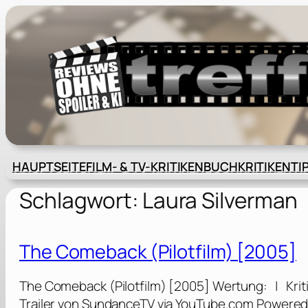
Zum
Inhalt
springen
HAUPTSEITE
FILM- & TV-KRITIKEN
BUCHKRITIKEN
TI
Schlagwort:
Laura Silverman
The Comeback (Pilotfilm) [2005]
The Comeback (Pilotfilm) [2005] Wertung: | Krit
Trailer von SundanceTV via YouTube.com Powered