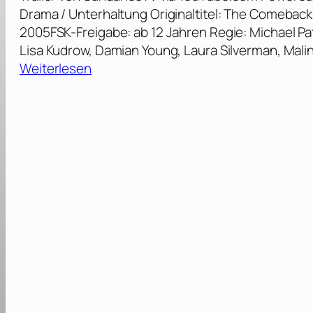
Drama / Unterhaltung Originaltitel: The Comeback
2005FSK-Freigabe: ab 12 Jahren Regie: Michael Patr
Lisa Kudrow, Damian Young, Laura Silverman, Mali
:
Weiterlesen
T
h
e
C
o
m
e
b
a
c
k
(
P