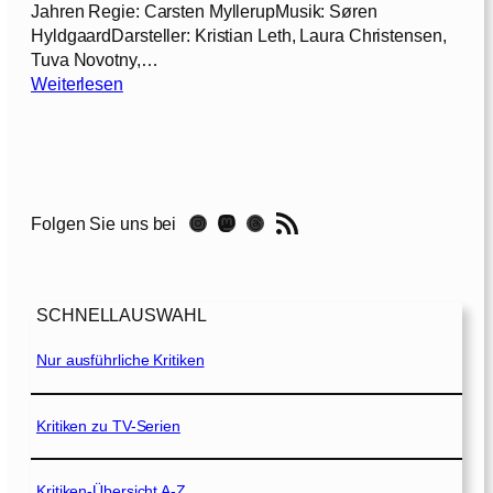
Jahren Regie: Carsten MyllerupMusik: Søren
HyldgaardDarsteller: Kristian Leth, Laura Christensen,
Tuva Novotny,…
:
Weiterlesen
M
i
d
s
o
RSS-Feed
Instagram
Mastodon
Threads
Folgen Sie uns bei
m
m
e
r
SCHNELLAUSWAHL
–
M
Nur ausführliche Kritiken
o
r
d
Kritiken zu TV-Serien
i
n
Kritiken-Übersicht A-Z