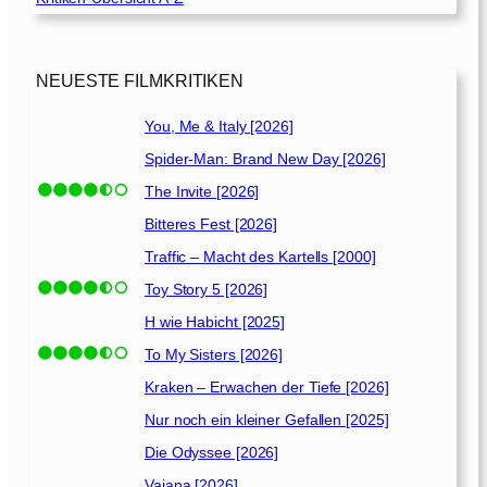
d
e
r
M
NEUESTE FILMKRITIKEN
i
t
You, Me & Italy [2026]
t
Spider-Man: Brand New Day [2026]
s
o
The Invite [2026]
m
Bitteres Fest [2026]
m
Traffic – Macht des Kartells [2000]
e
r
Toy Story 5 [2026]
n
H wie Habicht [2025]
a
To My Sisters [2026]
c
h
Kraken – Erwachen der Tiefe [2026]
t
Nur noch ein kleiner Gefallen [2025]
[
Die Odyssee [2026]
2
0
Vaiana [2026]