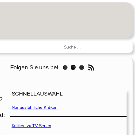
Suchen
R
RSS-Feed
Folgen Sie uns bei
Instagram
Mastodon
Threads
SCHNELLAUSWAHL
2.
Nur ausführliche Kritiken
d:
Kritiken zu TV-Serien