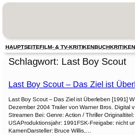
Zum
Inhalt
springen
HAUPTSEITE
FILM- & TV-KRITIKEN
BUCHKRITIKE
Schlagwort:
Last Boy Scout
Last Boy Scout – Das Ziel ist Über
Last Boy Scout – Das Ziel ist Überleben [1991] 
Dezember 2004 Trailer von Warner Bros. Digital
Streamen Bei: Genre: Action / Thriller Originaltit
USAProduktionsjahr: 1991FSK-Freigabe: nicht un
KamenDarsteller: Bruce Willis,…