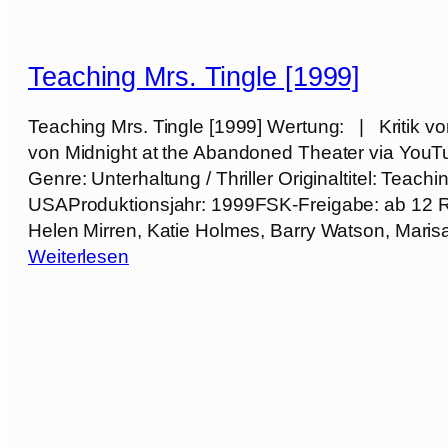
S
c
r
Teaching Mrs. Tingle [1999]
e
a
Teaching Mrs. Tingle [1999] Wertung: | Kritik vo
m
von Midnight at the Abandoned Theater via You
Genre: Unterhaltung / Thriller Originaltitel: Teach
7
USAProduktionsjahr: 1999FSK-Freigabe: ab 12 Reg
[
Helen Mirren, Katie Holmes, Barry Watson, Mar
2
:
Weiterlesen
0
T
2
e
6
a
]
c
h
i
n