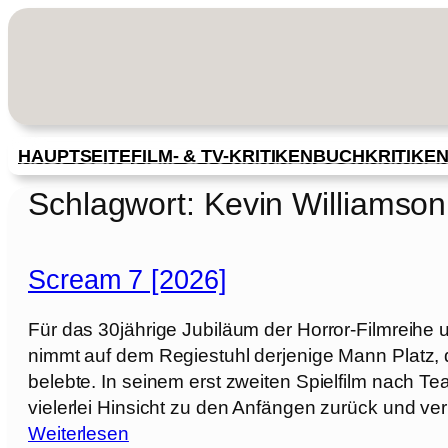
Zum
Inhalt
springen
HAUPTSEITE
FILM- & TV-KRITIKEN
BUCHKRITIKE
Schlagwort:
Kevin Williamson
Scream 7 [2026]
Für das 30jährige Jubiläum der Horror-Filmreihe 
nimmt auf dem Regiestuhl derjenige Mann Platz
belebte. In seinem erst zweiten Spielfilm nach T
vielerlei Hinsicht zu den Anfängen zurück und ve
:
Weiterlesen