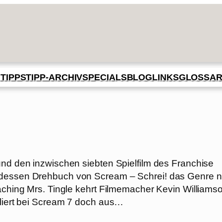
BLOG
GLOSSA
N
TIPPS
TIPP-ARCHIV
SPECIALS
LINKS
und den inzwischen siebten Spielfilm des Franchise
, dessen Drehbuch von Scream – Schrei! das Genre 
eaching Mrs. Tingle kehrt Filmemacher Kevin Williamso
rliert bei Scream 7 doch aus…