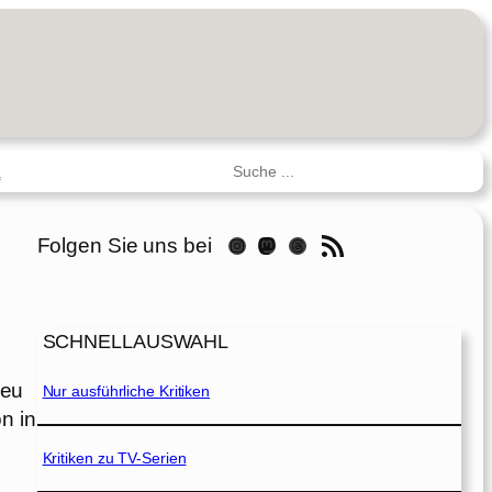
Suchen
R
RSS-Feed
Folgen Sie uns bei
Instagram
Mastodon
Threads
SCHNELLAUSWAHL
neu
Nur ausführliche Kritiken
n in
Kritiken zu TV-Serien