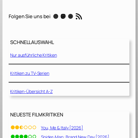
o
u
RSS-Feed
Instagram
Mastodon
Threads
Folgen Sie uns bei
r
s
[
2
SCHNELLAUSWAHL
0
0
Nur ausführliche Kritiken
8
]
Kritiken zu TV-Serien
Kritiken-Übersicht A-Z
NEUESTE FILMKRITIKEN
You, Me & Italy [2026]
Spider-Man: Brand New Day [2026]