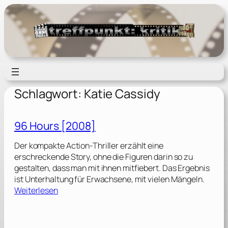
Zum
Inhalt
springen
Schlagwort:
Katie Cassidy
96 Hours [2008]
Der kompakte Action-Thriller erzählt eine
erschreckende Story, ohne die Figuren darin so zu
gestalten, dass man mit ihnen mitfiebert. Das Ergebnis
ist Unterhaltung für Erwachsene, mit vielen Mängeln.
:
Weiterlesen
9
6
H