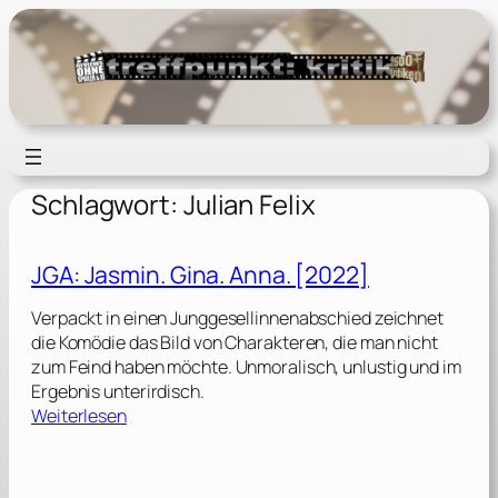
Zum
Inhalt
springen
Schlagwort:
Julian Felix
JGA: Jasmin. Gina. Anna. [2022]
Verpackt in einen Junggesellinnenabschied zeichnet
die Komödie das Bild von Charakteren, die man nicht
zum Feind haben möchte. Unmoralisch, unlustig und im
Ergebnis unterirdisch.
:
Weiterlesen
J
G
A