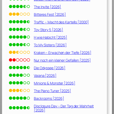
0
2
The Invite [2026]
2
Bitteres Fest [2026]
]
Traffic – Macht des Kartells [2000]
Toy Story 5 [2026]
H wie Habicht [2025]
To My Sisters [2026]
Kraken – Erwachen der Tiefe [2026]
Nur noch ein kleiner Gefallen [2025]
Die Odyssee [2026]
Vaiana [2026]
Minions & Monster [2026]
The Piano Tuner [2025]
Backrooms [2026]
Disclosure Day – Der Tag der Wahrheit
[2026]