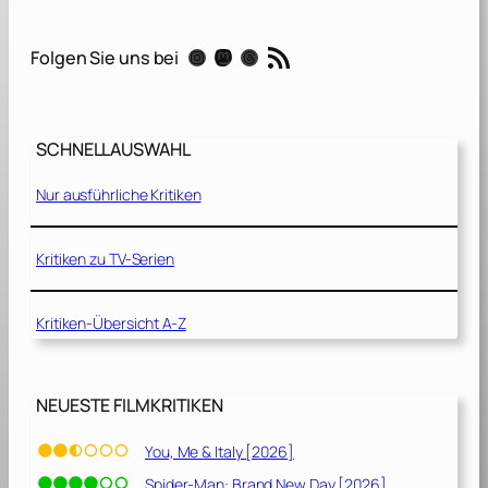
:
J
RSS-Feed
Instagram
Mastodon
Threads
Folgen Sie uns bei
a
s
m
i
SCHNELLAUSWAHL
n
.
Nur ausführliche Kritiken
G
i
n
Kritiken zu TV-Serien
a
.
Kritiken-Übersicht A-Z
A
n
n
a
NEUESTE FILMKRITIKEN
.
[
You, Me & Italy [2026]
2
Spider-Man: Brand New Day [2026]