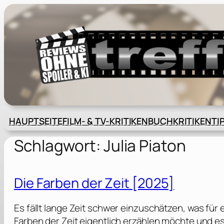
Zum
Inhalt
springen
HAUPTSEITE
FILM- & TV-KRITIKEN
BUCHKRITIKEN
TI
Schlagwort:
Julia Piaton
Die Farben der Zeit [2025]
Es fällt lange Zeit schwer einzuschätzen, was für
Farben der Zeit eigentlich erzählen möchte und es