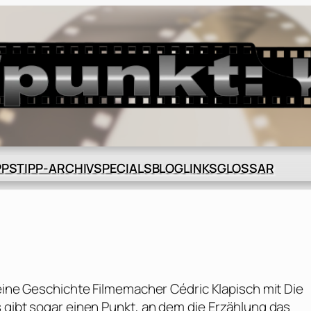
BLOG
GLOSSAR
PPS
TIPP-ARCHIV
SPECIALS
LINKS
 eine Geschichte Filmemacher Cédric Klapisch mit Die
 gibt sogar einen Punkt, an dem die Erzählung das