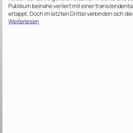
Publikum beinahe verliert mit einer transzendent
ertappt. Doch im letzten Drittel verbinden sich 
:
Weiterlesen
D
i
e
F
a
r
b
e
n
d
e
r
Z
e