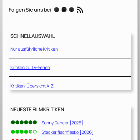
e
RSS-Feed
Instagram
Mastodon
Threads
Folgen Sie uns bei
i
d
e
n
SCHNELLAUSWAHL
e
F
Nur ausführliche Kritiken
a
d
e
Kritiken zu TV-Serien
n
[
Kritiken-Übersicht A-Z
2
0
1
7
NEUESTE FILMKRITIKEN
]
Sunny Dancer [2026]
Steckerlfischfiasko [2026]