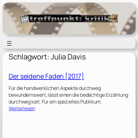
Zum
Inhalt
springen
Schlagwort:
Julia Davis
Der seidene Faden [2017]
Für die handwerklichen Aspekte durchweg
bewundernswert, lässt einen die bedächtige Erzählung
durchweg kalt. Für ein spezielles Publikum.
:
Weiterlesen
D
e
r
s