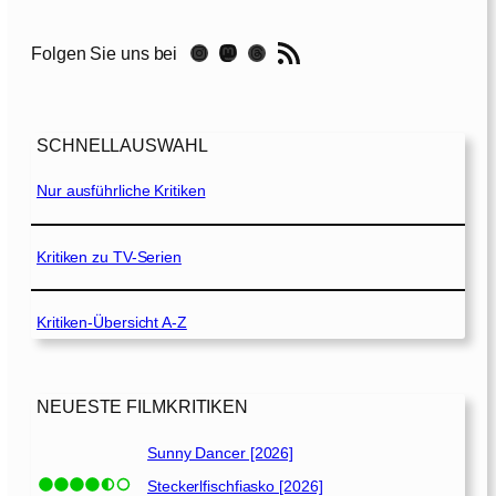
g
RSS-Feed
Instagram
Mastodon
Threads
Folgen Sie uns bei
–
D
i
e
SCHNELLAUSWAHL
S
h
Nur ausführliche Kritiken
o
w
d
Kritiken zu TV-Serien
e
i
Kritiken-Übersicht A-Z
n
e
s
L
NEUESTE FILMKRITIKEN
e
b
Sunny Dancer [2026]
e
Steckerlfischfiasko [2026]