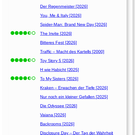
n
s
Der Regenmeister [2026]
[
You, Me & Italy [2026]
2
Spider-Man: Brand New Day [2026]
0
2
The Invite [2026]
1
Bitteres Fest [2026]
]
Traffic – Macht des Kartells [2000]
Toy Story 5 [2026]
H wie Habicht [2025]
To My Sisters [2026]
Kraken – Erwachen der Tiefe [2026]
Nur noch ein kleiner Gefallen [2025]
Die Odyssee [2026]
Vaiana [2026]
Backrooms [2026]
Disclosure Day – Der Tag der Wahrheit