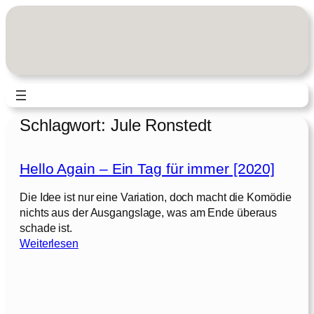
Zum
Inhalt
springen
Schlagwort:
Jule Ronstedt
Hello Again – Ein Tag für immer [2020]
Die Idee ist nur eine Variation, doch macht die Komödie
nichts aus der Ausgangslage, was am Ende überaus
schade ist.
:
Weiterlesen
H
e
l
l