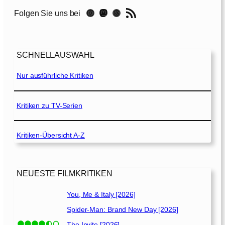
o
RSS-Feed
Instagram
Mastodon
Threads
Folgen Sie uns bei
A
g
a
i
SCHNELLAUSWAHL
n
Nur ausführliche Kritiken
–
E
i
Kritiken zu TV-Serien
n
T
Kritiken-Übersicht A-Z
a
g
f
ü
NEUESTE FILMKRITIKEN
r
i
You, Me & Italy [2026]
m
Spider-Man: Brand New Day [2026]
m
The Invite [2026]