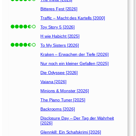
e
r
Bitteres Fest [2026]
[
Traffic – Macht des Kartells [2000]
2
0
Toy Story 5 [2026]
2
H wie Habicht [2025]
0
To My Sisters [2026]
]
Kraken – Erwachen der Tiefe [2026]
Nur noch ein kleiner Gefallen [2025]
Die Odyssee [2026]
Vaiana [2026]
Minions & Monster [2026]
The Piano Tuner [2025]
Backrooms [2026]
Disclosure Day – Der Tag der Wahrheit
[2026]
Glennkill: Ein Schafskrimi [2026]