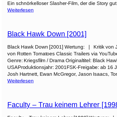
T
Ein schnörkelloser Slasher-Film, der die Story gut 
t
r
:
Weiterlesen
u
u
H
n
c
a
e
k
l
[
Black Hawk Down [2001]
[
l
2
2
o
0
Black Hawk Down [2001] Wertung: | Kritik von 
0
w
2
von Rotten Tomatoes Classic Trailers via YouTu
2
e
3
Genre: Kriegsfilm / Drama Originaltitel: Black H
1
e
]
USAProduktionsjahr: 2001FSK-Freigabe: ab 16 Ja
]
n
Josh Hartnett, Ewan McGregor, Jason Isaacs, T
H
:
Weiterlesen
2
B
0
l
[
a
Faculty – Trau keinem Lehrer [199
1
c
9
k