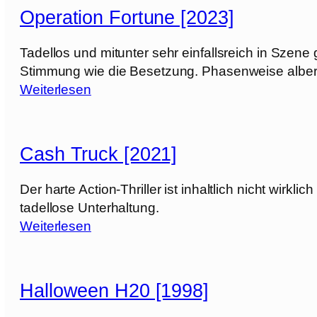
p
Operation Fortune [2023]
e
n
Tadellos und mitunter sehr einfallsreich in Szene
h
Stimmung wie die Besetzung. Phasenweise albern
e
:
Weiterlesen
i
O
m
p
e
e
Cash Truck [2021]
r
r
[
a
Der harte Action-Thriller ist inhaltlich nicht wir
2
t
tadellose Unterhaltung.
0
i
:
Weiterlesen
2
o
C
3
n
a
]
F
s
Halloween H20 [1998]
o
h
r