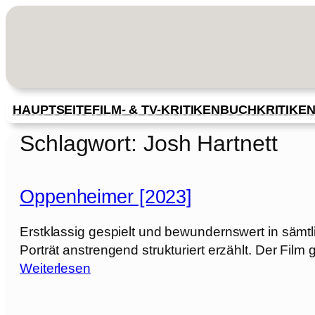
Zum
Inhalt
springen
HAUPTSEITE
FILM- & TV-KRITIKEN
BUCHKRITIKE
Schlagwort:
Josh Hartnett
Oppenheimer [2023]
Erstklassig gespielt und bewundernswert in sämtli
Porträt anstrengend strukturiert erzählt. Der Fi
:
Weiterlesen
O
p