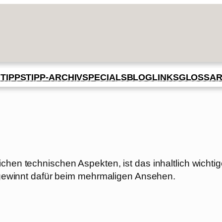
BLOG
GLOSSA
N
TIPPS
TIPP-ARCHIV
SPECIALS
LINKS
chen technischen Aspekten, ist das inhaltlich wichti
lm gewinnt dafür beim mehrmaligen Ansehen.