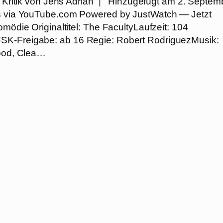
 Kritik von Jens Adrian | Hinzugefügt am 2. Septem
ers via YouTube.com Powered by JustWatch — Jetzt
mödie Originaltitel: The FacultyLaufzeit: 104
FSK-Freigabe: ab 16 Regie: Robert RodriguezMusik:
Wood, Clea…