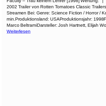
Faculty – Trau keinem Lehrer [1998] Wertung: |
9
H
2002 Trailer von Rotten Tomatoes Classic Trail
8
a
Streamen Bei: Genre: Science Fiction / Horror / Ko
]
w
min.Produktionsland: USAProduktionsjahr: 1998
k
Marco BeltramiDarsteller: Josh Hartnett, Elijah 
D
:
Weiterlesen
o
F
w
a
n
c
[
u
2
l
0
t
0
y
1
–
]
T
r
a
u