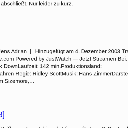
abschließt. Nur leider zu kurz.
Jens Adrian | Hinzugefügt am 4. Dezember 2003 Tra
be.com Powered by JustWatch — Jetzt Streamen Bei:
awk DownLaufzeit: 142 min.Produktionsland:
hren Regie: Ridley ScottMusik: Hans ZimmerDarstel
om Sizemore,…
8]