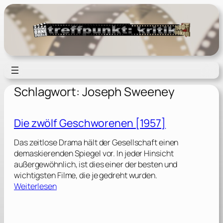
Zum
Inhalt
springen
Schlagwort:
Joseph Sweeney
Die zwölf Geschworenen [1957]
Das zeitlose Drama hält der Gesellschaft einen
demaskierenden Spiegel vor. In jeder Hinsicht
außergewöhnlich, ist dies einer der besten und
wichtigsten Filme, die je gedreht wurden.
:
Weiterlesen
D
i
e