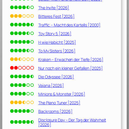
5
7
The Invite [2026]
]
Bitteres Fest [2026]
Traffic – Macht des Kartells [2000]
Toy Story 5 [2026]
H wie Habicht [2025]
To My Sisters [2026]
Kraken – Erwachen der Tiefe [2026]
Nur noch ein kleiner Gefallen [2025]
Die Odyssee [2026]
Vaiana [2026]
Minions & Monster [2026]
The Piano Tuner [2025]
Backrooms [2026]
Disclosure Day – Der Tag der Wahrheit
[2026]