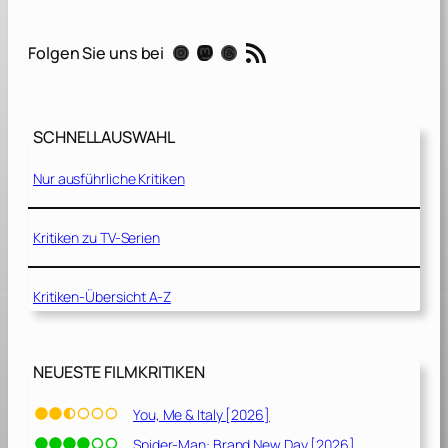
z
w
RSS-Feed
Instagram
Mastodon
Threads
Folgen Sie uns bei
ö
l
f
G
SCHNELLAUSWAHL
e
s
Nur ausführliche Kritiken
c
h
w
Kritiken zu TV-Serien
o
r
Kritiken-Übersicht A-Z
e
n
e
n
NEUESTE FILMKRITIKEN
[
1
You, Me & Italy [2026]
9
Spider-Man: Brand New Day [2026]