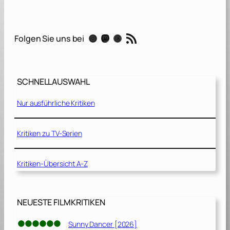
m
b
o
RSS-Feed
Instagram
Mastodon
Threads
Folgen Sie uns bei
[
2
0
1
SCHNELLAUSWAHL
9
]
Nur ausführliche Kritiken
Kritiken zu TV-Serien
Kritiken-Übersicht A-Z
NEUESTE FILMKRITIKEN
Sunny Dancer [2026]