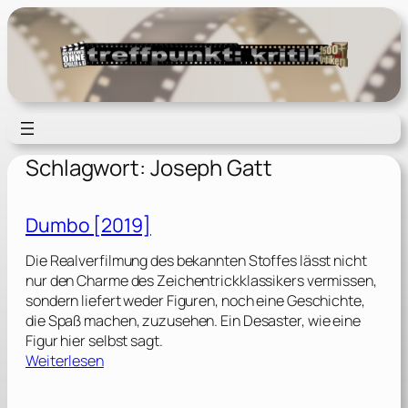
Zum
Inhalt
springen
Schlagwort:
Joseph Gatt
Dumbo [2019]
Die Realverfilmung des bekannten Stoffes lässt nicht
nur den Charme des Zeichentrickklassikers vermissen,
sondern liefert weder Figuren, noch eine Geschichte,
die Spaß machen, zuzusehen. Ein Desaster, wie eine
Figur hier selbst sagt.
:
Weiterlesen
D
u