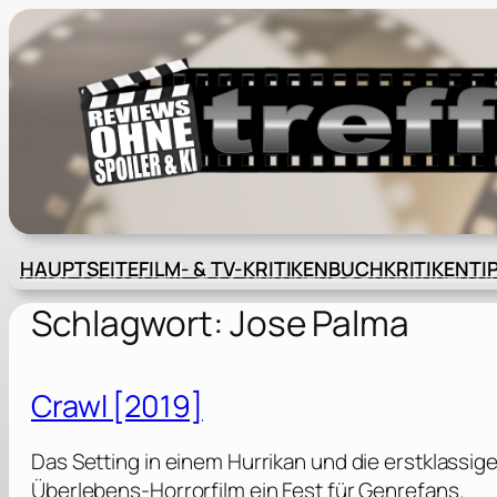
Zum
Inhalt
springen
HAUPTSEITE
FILM- & TV-KRITIKEN
BUCHKRITIKEN
TI
Schlagwort:
Jose Palma
Crawl [2019]
Das Setting in einem Hurrikan und die erstklassi
Überlebens-Horrorfilm ein Fest für Genrefans.