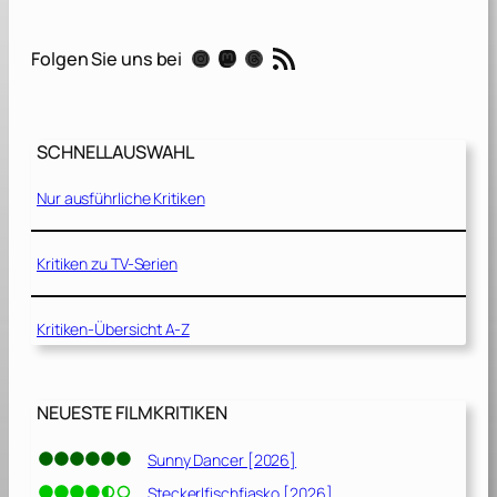
a
n
RSS-Feed
Instagram
Mastodon
Threads
Folgen Sie uns bei
s
6
6
SCHNELLAUSWAHL
:
G
Nur ausführliche Kritiken
e
g
e
Kritiken zu TV-Serien
n
j
Kritiken-Übersicht A-Z
e
d
e
C
NEUESTE FILMKRITIKEN
h
a
Sunny Dancer [2026]
n
Steckerlfischfiasko [2026]