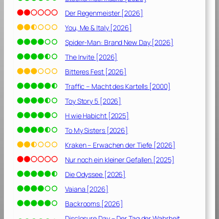
c
e
Der Regenmeister [2026]
[
You, Me & Italy [2026]
2
Spider-Man: Brand New Day [2026]
0
1
The Invite [2026]
9
Bitteres Fest [2026]
]
Traffic – Macht des Kartells [2000]
Toy Story 5 [2026]
H wie Habicht [2025]
To My Sisters [2026]
Kraken – Erwachen der Tiefe [2026]
Nur noch ein kleiner Gefallen [2025]
Die Odyssee [2026]
Vaiana [2026]
Backrooms [2026]
Disclosure Day – Der Tag der Wahrheit