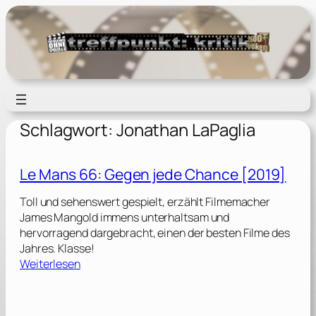
Zum
Inhalt
springen
Schlagwort:
Jonathan LaPaglia
Le Mans 66: Gegen jede Chance [2019]
Toll und sehenswert gespielt, erzählt Filmemacher
James Mangold immens unterhaltsam und
hervorragend dargebracht, einen der besten Filme des
Jahres. Klasse!
:
Weiterlesen
L
e
M