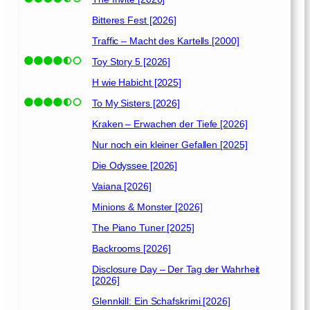
g
d
Bitteres Fest [2026]
[
Traffic – Macht des Kartells [2000]
2
0
Toy Story 5 [2026]
1
H wie Habicht [2025]
5
To My Sisters [2026]
]
Kraken – Erwachen der Tiefe [2026]
Nur noch ein kleiner Gefallen [2025]
Die Odyssee [2026]
Vaiana [2026]
Minions & Monster [2026]
The Piano Tuner [2025]
Backrooms [2026]
Disclosure Day – Der Tag der Wahrheit
[2026]
Glennkill: Ein Schafskrimi [2026]