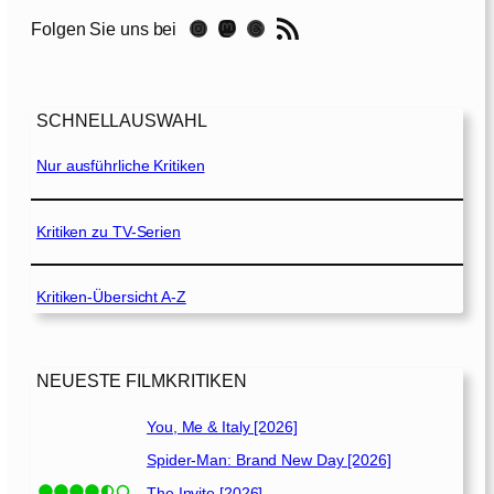
e
RSS-Feed
Instagram
Mastodon
Threads
Folgen Sie uns bei
r
t
o
SCHNELLAUSWAHL
–
T
Nur ausführliche Kritiken
ö
d
l
Kritiken zu TV-Serien
i
c
Kritiken-Übersicht A-Z
h
e
H
e
NEUESTE FILMKRITIKEN
t
z
You, Me & Italy [2026]
j
Spider-Man: Brand New Day [2026]
a
The Invite [2026]