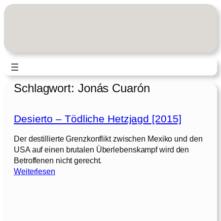
Zum
Inhalt
springen
Schlagwort:
Jonás Cuarón
Desierto – Tödliche Hetzjagd [2015]
Der destillierte Grenzkonflikt zwischen Mexiko und den
USA auf einen brutalen Überlebenskampf wird den
Betroffenen nicht gerecht.
:
Weiterlesen
D
e
s
i