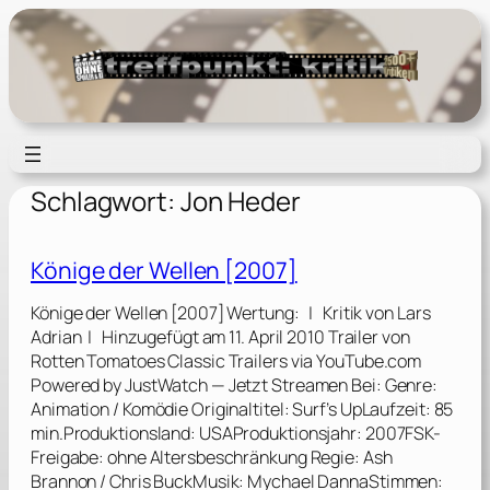
Zum
Inhalt
springen
Schlagwort:
Jon Heder
Könige der Wellen [2007]
Könige der Wellen [2007] Wertung: | Kritik von Lars
Adrian | Hinzugefügt am 11. April 2010 Trailer von
Rotten Tomatoes Classic Trailers via YouTube.com
Powered by JustWatch — Jetzt Streamen Bei: Genre:
Animation / Komödie Originaltitel: Surf’s UpLaufzeit: 85
min.Produktionsland: USAProduktionsjahr: 2007FSK-
Freigabe: ohne Altersbeschränkung Regie: Ash
Brannon / Chris BuckMusik: Mychael DannaStimmen: