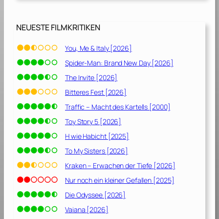
0
0
7
NEUESTE FILMKRITIKEN
]
You, Me & Italy [2026]
Spider-Man: Brand New Day [2026]
The Invite [2026]
Bitteres Fest [2026]
Traffic – Macht des Kartells [2000]
Toy Story 5 [2026]
H wie Habicht [2025]
To My Sisters [2026]
Kraken – Erwachen der Tiefe [2026]
Nur noch ein kleiner Gefallen [2025]
Die Odyssee [2026]
Vaiana [2026]