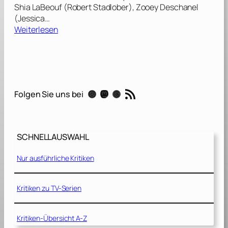
Shia LaBeouf (Robert Stadlober), Zooey Deschanel
(Jessica…
:
Weiterlesen
K
ö
n
i
g
RSS-Feed
Instagram
Mastodon
Threads
Folgen Sie uns bei
e
d
e
r
SCHNELLAUSWAHL
W
e
Nur ausführliche Kritiken
l
l
e
Kritiken zu TV-Serien
n
[
Kritiken-Übersicht A-Z
2