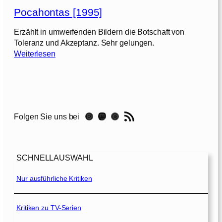
a
Pocahontas [1995]
m
K
Erzählt in umwerfenden Bildern die Botschaft von
n
Toleranz und Akzeptanz. Sehr gelungen.
i
:
Weiterlesen
g
P
h
o
t
c
R
a
i
h
RSS-Feed
d
Instagram
Mastodon
Threads
Folgen Sie uns bei
o
e
n
r
t
:
a
D
SCHNELLAUSWAHL
s
i
[
Nur ausführliche Kritiken
e
1
S
9
e
9
Kritiken zu TV-Serien
r
5