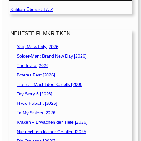
i
]
e
Kritiken-Übersicht A-Z
[
1
9
NEUESTE FILMKRITIKEN
9
7
You, Me & Italy [2026]
/
Spider-Man: Brand New Day [2026]
1
The Invite [2026]
9
Bitteres Fest [2026]
9
8
Traffic – Macht des Kartells [2000]
]
Toy Story 5 [2026]
H wie Habicht [2025]
To My Sisters [2026]
Kraken – Erwachen der Tiefe [2026]
Nur noch ein kleiner Gefallen [2025]