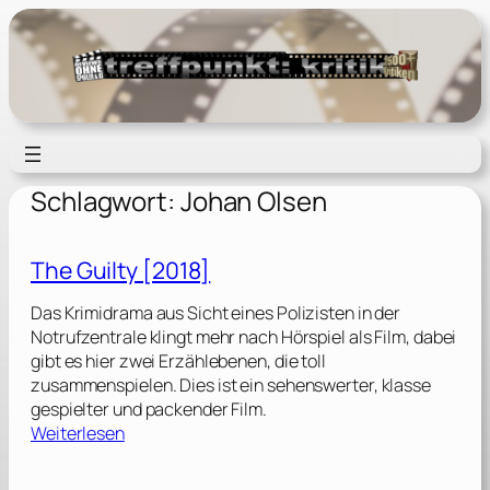
Zum
Inhalt
springen
Schlagwort:
Johan Olsen
The Guilty [2018]
Das Krimidrama aus Sicht eines Polizisten in der
Notrufzentrale klingt mehr nach Hörspiel als Film, dabei
gibt es hier zwei Erzählebenen, die toll
zusammenspielen. Dies ist ein sehenswerter, klasse
gespielter und packender Film.
:
Weiterlesen
T
h