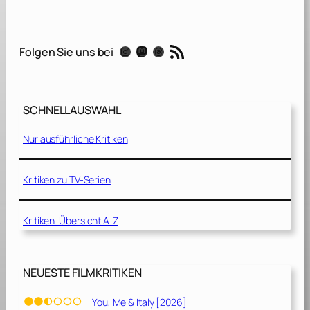
e
G
u
RSS-Feed
Instagram
Mastodon
Threads
Folgen Sie uns bei
i
l
t
y
SCHNELLAUSWAHL
[
2
Nur ausführliche Kritiken
0
1
8
Kritiken zu TV-Serien
]
Kritiken-Übersicht A-Z
NEUESTE FILMKRITIKEN
You, Me & Italy [2026]