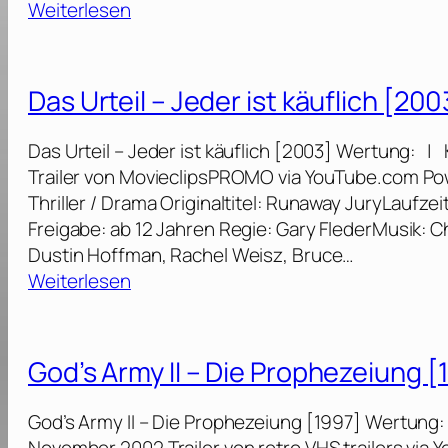
:
Weiterlesen
i
T
o
h
n
e
Das Urteil – Jeder ist käuflich [200
[
B
2
o
Das Urteil – Jeder ist käuflich [2003] Wertung: | 
0
o
Trailer von MovieclipsPROMO via YouTube.com Po
1
k
Thriller / Drama Originaltitel: Runaway JuryLaufz
9
o
Freigabe: ab 12 Jahren Regie: Gary FlederMusik: 
]
f
Dustin Hoffman, Rachel Weisz, Bruce…
E
:
Weiterlesen
l
D
i
a
[
s
God’s Army II – Die Prophezeiung [
2
U
0
r
God’s Army II – Die Prophezeiung [1997] Wertung:
1
t