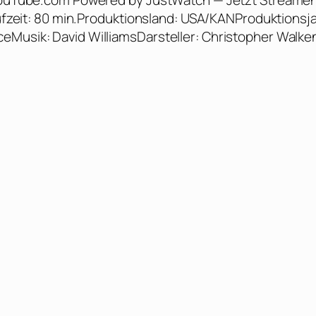
a YouTube.com Powered by JustWatch — Jetzt Streame
Laufzeit: 80 min.Produktionsland: USA/KANProduktionsja
eMusik: David WilliamsDarsteller: Christopher Walke