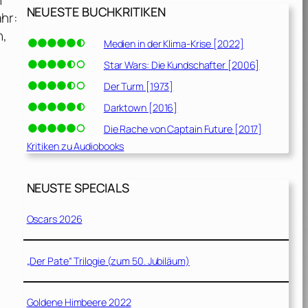
n
NEUESTE BUCHKRITIKEN
hr:
n,
Medien in der Klima-Krise [2022]
Star Wars: Die Kundschafter [2006]
Der Turm [1973]
Darktown [2016]
Die Rache von Captain Future [2017]
Kritiken zu Audiobooks
NEUSTE SPECIALS
Oscars 2026
„Der Pate“ Trilogie (zum 50. Jubiläum)
Goldene Himbeere 2022