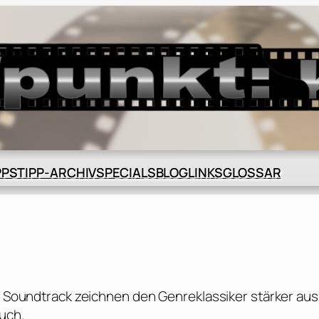
BLOG
GLOSSAR
PPS
TIPP-ARCHIV
SPECIALS
LINKS
er Soundtrack zeichnen den Genreklassiker stärker aus,
ruch.