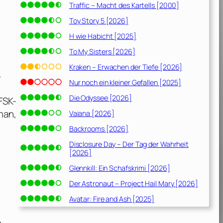
Traffic – Macht des Kartells [2000]
Toy Story 5 [2026]
H wie Habicht [2025]
To My Sisters [2026]
Kraken – Erwachen der Tiefe [2026]
4
Nur noch ein kleiner Gefallen [2025]
Die Odyssee [2026]
FSK-
man,
Vaiana [2026]
Backrooms [2026]
Disclosure Day – Der Tag der Wahrheit
[2026]
Glennkill: Ein Schafskrimi [2026]
Der Astronaut – Project Hail Mary [2026]
Avatar: Fire and Ash [2025]