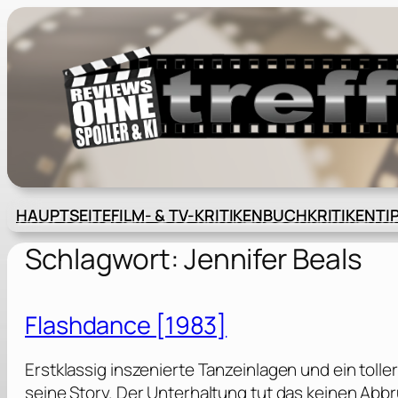
Zum
Inhalt
springen
HAUPTSEITE
FILM- & TV-KRITIKEN
BUCHKRITIKEN
TI
Schlagwort:
Jennifer Beals
Flashdance [1983]
Erstklassig inszenierte Tanzeinlagen und ein toll
seine Story. Der Unterhaltung tut das keinen Abb