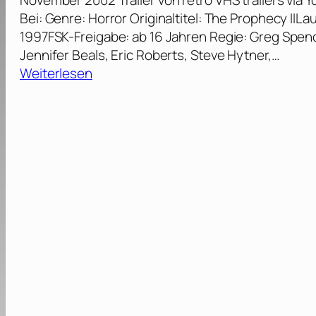
November 2002 Trailer von retro VHS trailers vi
0
e
Bei: Genre: Horror Originaltitel: The Prophecy II
]
i
1997FSK-Freigabe: ab 16 Jahren Regie: Greg Spenc
l
Jennifer Beals, Eric Roberts, Steve Hytner,…
–
:
Weiterlesen
J
G
e
o
d
d
e
’
r
s
i
A
s
r
t
m
k
y
ä
I
u
I
f
–
l
D