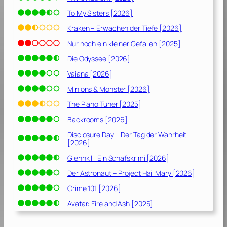
c
To My Sisters [2026]
k
[
Kraken – Erwachen der Tiefe [2026]
1
Nur noch ein kleiner Gefallen [2025]
9
Die Odyssee [2026]
8
1
Vaiana [2026]
]
Minions & Monster [2026]
The Piano Tuner [2025]
Backrooms [2026]
Disclosure Day – Der Tag der Wahrheit
[2026]
Glennkill: Ein Schafskrimi [2026]
Der Astronaut – Project Hail Mary [2026]
Crime 101 [2026]
Avatar: Fire and Ash [2025]