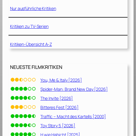
I
Nur ausführliche Kritiken
–
D
a
Kritiken zu TV-Serien
s
G
Kritiken-Übersicht A-Z
r
a
u
e
NEUESTE FILMKRITIKEN
n
k
You, Me & Italy [2026]
e
Spider-Man: Brand New Day [2026]
h
r
The Invite [2026]
t
Bitteres Fest [2026]
z
Traffic – Macht des Kartells [2000]
u
r
Toy Story 5 [2026]
ü
H wie Habicht [2025]