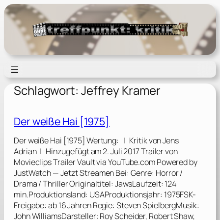
Zum
Inhalt
springen
Schlagwort:
Jeffrey Kramer
Der weiße Hai [1975]
Der weiße Hai [1975] Wertung: | Kritik von Jens
Adrian | Hinzugefügt am 2. Juli 2017 Trailer von
Movieclips Trailer Vault via YouTube.com Powered by
JustWatch — Jetzt Streamen Bei: Genre: Horror /
Drama / Thriller Originaltitel: JawsLaufzeit: 124
min.Produktionsland: USAProduktionsjahr: 1975FSK-
Freigabe: ab 16 Jahren Regie: Steven SpielbergMusik:
John WilliamsDarsteller: Roy Scheider, Robert Shaw,