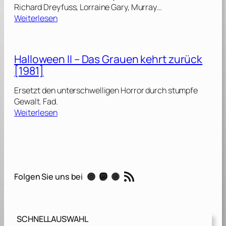
Richard Dreyfuss, Lorraine Gary, Murray…
:
Weiterlesen
D
e
r
Halloween II – Das Grauen kehrt zurück
w
[1981]
e
i
Ersetzt den unterschwelligen Horror durch stumpfe
ß
Gewalt. Fad.
e
:
Weiterlesen
H
H
a
a
i
l
[
l
1
o
RSS-Feed
9
Instagram
Mastodon
Threads
Folgen Sie uns bei
w
7
e
5
e
]
n
SCHNELLAUSWAHL
I