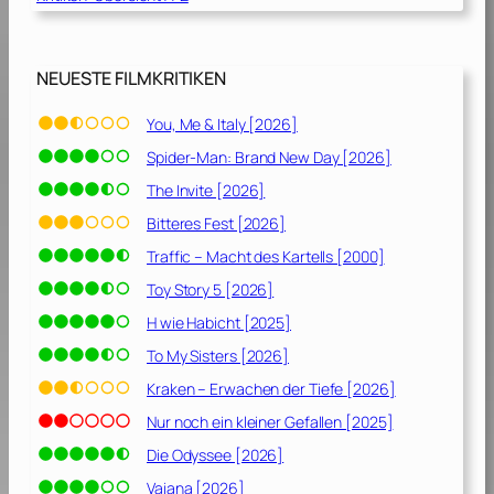
n
1
0
a
3
2
k
]
3
NEUESTE FILMKRITIKEN
e
]
s
You, Me & Italy [2026]
[
2
Spider-Man: Brand New Day [2026]
0
The Invite [2026]
2
Bitteres Fest [2026]
3
]
Traffic – Macht des Kartells [2000]
Toy Story 5 [2026]
H wie Habicht [2025]
To My Sisters [2026]
Kraken – Erwachen der Tiefe [2026]
Nur noch ein kleiner Gefallen [2025]
Die Odyssee [2026]
Vaiana [2026]