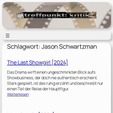
Zum
Inhalt
springen
Schlagwort:
Jason Schwartzman
The Last Showgirl [2024]
Das Drama wirft einen ungeschminkten Blick aufs
Showbusiness, der doch nie authentisch erscheint.
Stark gespielt, ist das ruhig erzählt und beschreibt nur
einen Teil der Reise der Hauptfigur.
:
Weiterlesen
T
h
e