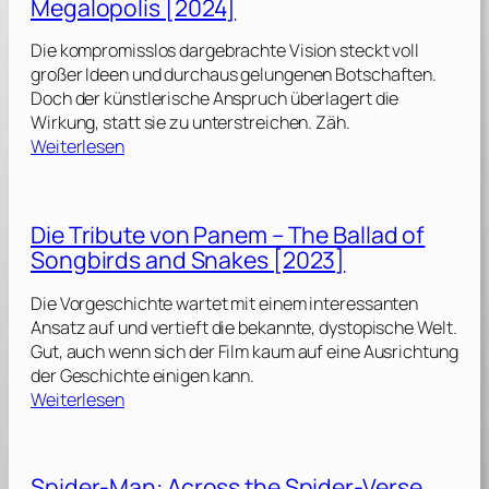
Megalopolis [2024]
L
a
Die kompromisslos dargebrachte Vision steckt voll
s
großer Ideen und durchaus gelungenen Botschaften.
t
Doch der künstlerische Anspruch überlagert die
S
Wirkung, statt sie zu unterstreichen. Zäh.
h
:
Weiterlesen
o
M
w
e
g
g
Die Tribute von Panem – The Ballad of
i
a
r
Songbirds and Snakes [2023]
l
l
o
[
Die Vorgeschichte wartet mit einem interessanten
p
2
Ansatz auf und vertieft die bekannte, dystopische Welt.
o
0
Gut, auch wenn sich der Film kaum auf eine Ausrichtung
l
2
der Geschichte einigen kann.
i
:
4
Weiterlesen
s
D
]
[
i
2
e
0
Spider-Man: Across the Spider-Verse