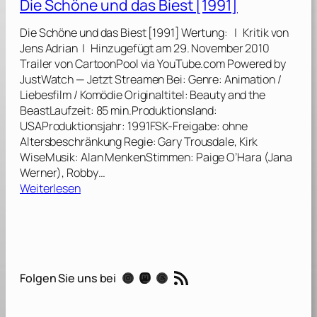
Die Schöne und das Biest [1991]
h
[
Die Schöne und das Biest [1991] Wertung: | Kritik von
2
Jens Adrian | Hinzugefügt am 29. November 2010
0
Trailer von CartoonPool via YouTube.com Powered by
2
JustWatch — Jetzt Streamen Bei: Genre: Animation /
3
Liebesfilm / Komödie Originaltitel: Beauty and the
]
BeastLaufzeit: 85 min.Produktionsland:
USAProduktionsjahr: 1991FSK-Freigabe: ohne
Altersbeschränkung Regie: Gary Trousdale, Kirk
WiseMusik: Alan MenkenStimmen: Paige O’Hara (Jana
Werner), Robby…
:
Weiterlesen
D
i
e
S
c
RSS-Feed
Instagram
Mastodon
Threads
Folgen Sie uns bei
h
ö
n