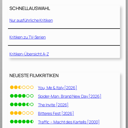
e
SCHNELLAUSWAHL
u
n
Nur ausführliche Kritiken
d
d
a
Kritiken zu TV-Serien
s
B
Kritiken-Übersicht A-Z
i
e
s
t
NEUESTE FILMKRITIKEN
[
1
You, Me & Italy [2026]
9
Spider-Man: Brand New Day [2026]
9
1
The Invite [2026]
]
Bitteres Fest [2026]
Traffic – Macht des Kartells [2000]