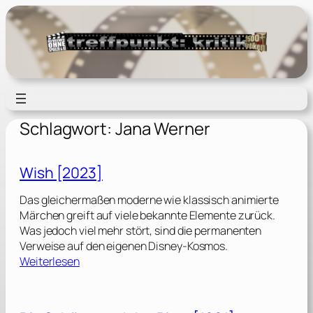
Zum
Inhalt
springen
Schlagwort:
Jana Werner
Wish [2023]
Das gleichermaßen moderne wie klassisch animierte
Märchen greift auf viele bekannte Elemente zurück.
Was jedoch viel mehr stört, sind die permanenten
Verweise auf den eigenen Disney-Kosmos.
:
Weiterlesen
W
i
s